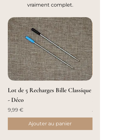
vraiment complet.
Lot de 5 Recharges Bille Classique
Stylo Roller en Boi
- Déco
Boisée
Prix
Prix promotionnel
9,99 €
À partir de
Ajouter au panier