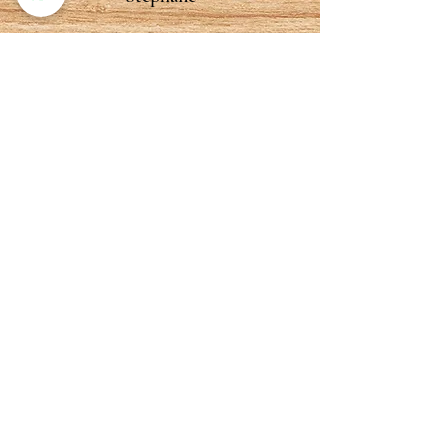
Stylo en bois de cep de vigne
d’une excellente qualité. Deux
ans après l’achat, il fonctionne
toujours parfaitement. Reçu en
cadeau, j’en suis très satisfait.
Quentin
Génial ! J'ai acheté deux stylos
bille avec gravures.