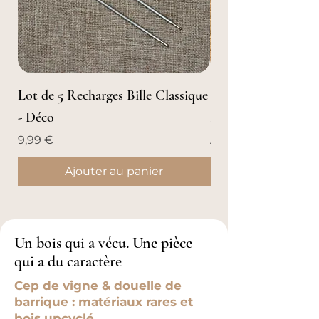
Lot de 5 Recharges Bille Classique
Stylo Roller en Boi
- Déco
Boisée
Prix
Prix promotionnel
9,99 €
À partir de
Ajouter au panier
Un bois qui a vécu. Une pièce
qui a du caractère
Cep de vigne & douelle de
barrique : matériaux rares et
bois upcyclé