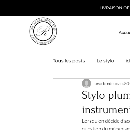
LIVRAISON OF
Accue
Tous les posts
Le stylo
i
unarbredeuxvies80
idées cadeaux maître et maî
Stylo plume
instrument
Lorsqu'on décide d'acq
question du mécanisme 