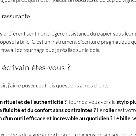
 rassurante
s préfèrent sentir une légère résistance du papier sous leur p
pose la bille. C’est un instrument d'écriture pragmatique qui 
 travail de tournage que je réalise sur le bois.
écrivain êtes-vous ?
ir, j'aime poser ces trois questions à mes clients :
rituel et de l'authenticité ?
 Tournez-vous vers le 
stylo p
 fluidité et du confort sans contraintes ?
 Le 
roller
 est votre
 d'un outil efficace et increvable au quotidien ?
 Le 
bille
 s
x, le bois de vigne apportera cette dimension sensorielle et 