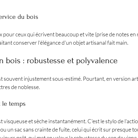
ervice du bois
ix pour ceux qui écrivent beaucoup et vite (prise de notes en 
itant conserver l'élégance d'un objet artisanal fait main.
en bois : robustesse et polyvalence
st souvent injustement sous-estimé. Pourtant, en version artis
ttres de noblesse.
t le temps
est visqueuse et sèche instantanément. C'est le stylo de l'action
u un sac sans crainte de fuite, celui qui écrit sur presque to
toujours prêt, qui met en valeur la robustesse du cep de vigne.