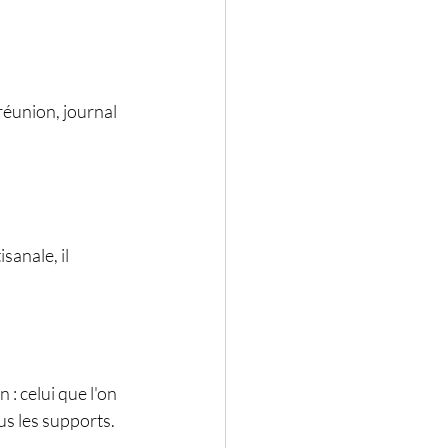
réunion, journal 
anale, il 
 : celui que l'on 
us les supports. 