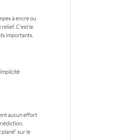
mpes à encre ou 
elief. C'est le 
ts importants.
implicité 
ment aucun effort 
énédiction. 
 plané" sur le 