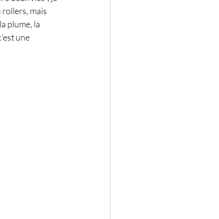
rollers, mais 
a plume, la 
c'est une 