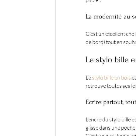
La modernité au s
C'est un excellent cho
de bord) tout en souha
Le stylo bille 
Le 
stylo bille en bois
 e
retrouve toutes ses le
Écrire partout, tou
L'encre du stylo bille 
glisse dans une poche o
C'est un outil fiable, 