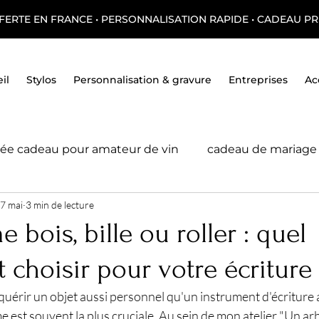
FERTE EN FRANCE • PERSONNALISATION RAPIDE • CADEAU PR
il
Stylos
Personnalisation & gravure
Entreprises
Ac
dée cadeau pour amateur de vin
cadeau de mariage
7 mai
3 min de lecture
tresse
A l'atelier
 bois, bille ou roller : quel
 choisir pour votre écriture
uérir un objet aussi personnel qu'un instrument d'écriture ar
est souvent la plus cruciale. Au sein de mon atelier "Un arbr