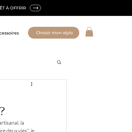
ÊT À OFFRIR
Choisir mon stylo
cessoires
 ?
tisanal, la 
e deux vies", je 