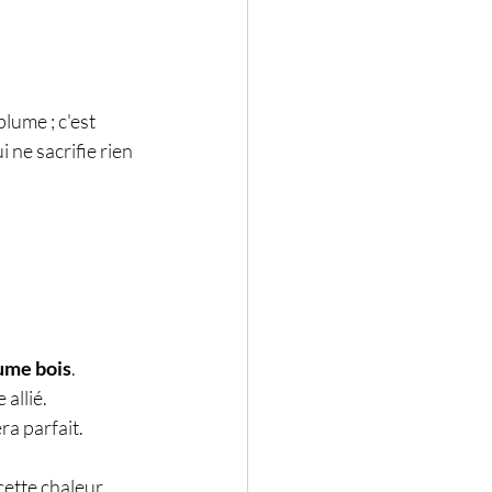
lume ; c'est 
ne sacrifie rien 
lume bois
.
 allié.
era parfait.
cette chaleur 