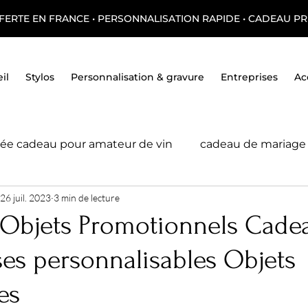
FERTE EN FRANCE • PERSONNALISATION RAPIDE • CADEAU PR
il
Stylos
Personnalisation & gravure
Entreprises
Ac
dée cadeau pour amateur de vin
cadeau de mariage
26 juil. 2023
3 min de lecture
tresse
A l'atelier
 Objets Promotionnels Cade
ses personnalisables Objets
es