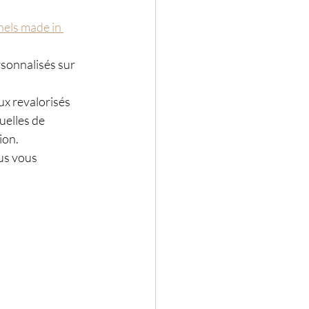
els made in 
sonnalisés sur 
x revalorisés 
uelles de 
ion. 
us vous 