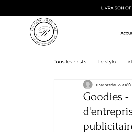
LIVRAISON OF
Accue
Tous les posts
Le stylo
i
unarbredeuxvies80
idées cadeaux maître et maî
Goodies -
d'entrepri
publicitair