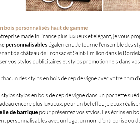
 en bois personnalisés haut de gamme
reprise made In France plus luxueux et élégant, je vous pro
gne personnalisables
 également. Je tourne l'ensemble des st
nant de château de Fronsac et Saint-Emilion dans le Bordela
iser vos stylos publicitaires et stylos promotionnels dans vo
chacun des stylos en bois de cep de vigne avec votre nom d'
 stylos stylos en bois de cep de vigne dans un pochette suédi
adeau encore plus luxueux, pour un bel effet, je peux réalise
elle de barrique
 pour présentez vos stylos. Les écrins en bo
nt personnalisables avec un logo, un nom d'entreprise ou d