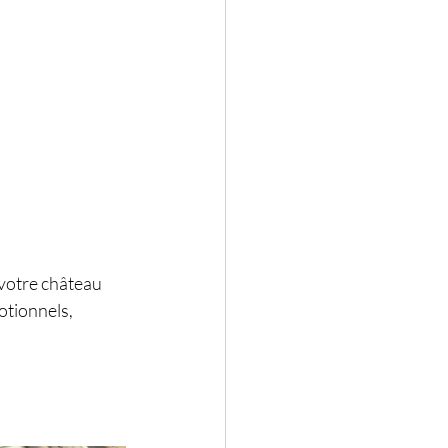
 votre château 
otionnels, 