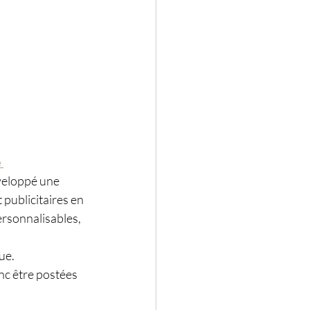
e
éveloppé une 
publicitaires en 
ersonnalisables, 
ue. 
nc être postées 