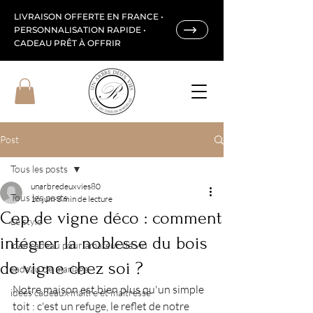
LIVRAISON OFFERTE EN FRANCE •
PERSONNALISATION RAPIDE •
CADEAU PRÊT À OFFRIR
Post
Tous les posts
unarbredeuxvies80
Tous les posts
16 juin
3 min de lecture
Cep de vigne déco : comment
Le stylo
intégrer la noblesse du bois
idée cadeau pour amateur de vin
de vigne chez soi ?
cadeau de mariage
Notre maison est bien plus qu'un simple 
idées cadeaux maître et maîtresse
toit : c'est un refuge, le reflet de notre 