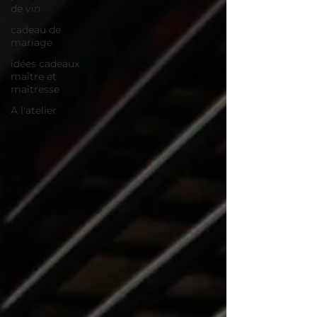
de vin
cadeau de
mariage
idées cadeaux
maître et
maîtresse
A l'atelier