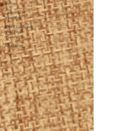
de vin
cadeau de
mariage
idées cadeaux
maître et
maîtresse
A l'atelier