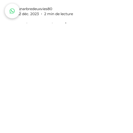
unarbredeuxvies80
12 déc. 2023
2 min de lecture
Le Stylo "Le Classic" en
Bois de Cep de Vigne :
Votre Compagnon Élégant
au Quotidien
Découvrez mon stylo Le Classic en bois de
cep de vigne. Un cadeau artisanal unique et
personnalisable, façonné avec passion dans
mon atelier Un Arbre Deux Vies.