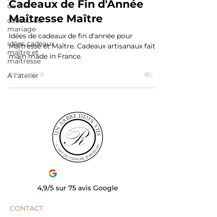
Cadeaux de Fin d'Année
de vin
Maîtresse Maître
cadeau de
mariage
Idées de cadeaux de fin d'année pour
idées cadeaux
Maitresse et Maître. Cadeaux artisanaux fait
maître et
main made in France.
maîtresse
A l'atelier
4,9/5 sur 75 avis Google
CONTACT