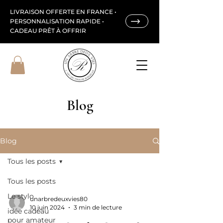
LIVRAISON OFFERTE EN FRANCE •
PERSONNALISATION RAPIDE •
CADEAU PRÊT À OFFRIR
Blog
Blog
Tous les posts
Tous les posts
Le stylo
unarbredeuxvies80
10 juin 2024
3 min de lecture
idée cadeau
pour amateur