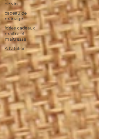
de vin
cadeau de
mariage
idées cadeaux
maître et
maîtresse
A l'atelier