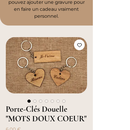
pouvez ajouter une gravure pour
en faire un cadeau vraiment
personnel.
Porte-Clés Douelle
"MOTS DOUX COEUR"
Prix
6,00 €