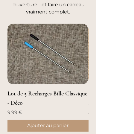
l’ouverture… et faire un cadeau
vraiment complet.
Lot de 5 Recharges Bille Classique
Stylo Roller en Boi
- Déco
Boisée
Prix
Prix promotionnel
9,99 €
À partir de
Ajouter au panier